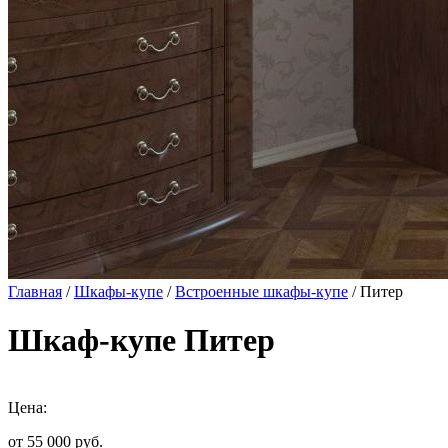
Главная
/
Шкафы-купе
/
Встроенные шкафы-купе
/ Питер
Шкаф-купе Питер
Цена:
от 55 000
руб.