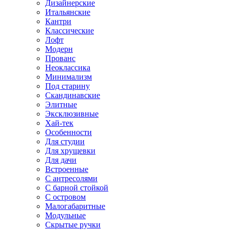
Дизайнерские
Итальянские
Кантри
Классические
Лофт
Модерн
Прованс
Неоклассика
Минимализм
Под старину
Скандинавские
Элитные
Эксклюзивные
Хай-тек
Особенности
Для студии
Для хрущевки
Для дачи
Встроенные
С антресолями
С барной стойкой
С островом
Малогабаритные
Модульные
Скрытые ручки