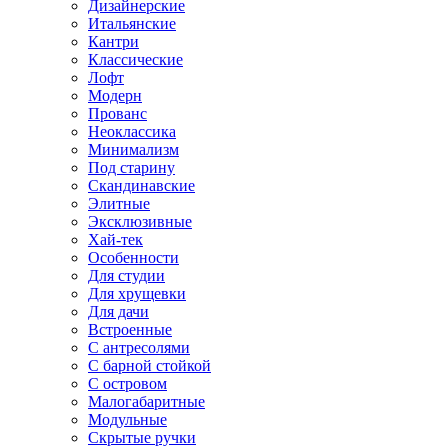
Дизайнерские
Итальянские
Кантри
Классические
Лофт
Модерн
Прованс
Неоклассика
Минимализм
Под старину
Скандинавские
Элитные
Эксклюзивные
Хай-тек
Особенности
Для студии
Для хрущевки
Для дачи
Встроенные
С антресолями
С барной стойкой
С островом
Малогабаритные
Модульные
Скрытые ручки