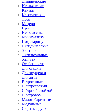
Дизайнерские
Итальянские
Кантри
Классические
Лофт
Модерн
Прованс
Неоклассика
Минимализм
Под старину
Скандинавские
Элитные
Эксклюзивные
Хай-тек
Особенности
Для студии
Для хрущевки
Для дачи
Встроенные
С антресолями
С барной стойкой
С островом
Малогабаритные
Модульные
Скрытые ручки