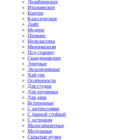
Дизайнерские
Итальянские
Кантри
Классические
Лофт
Модерн
Прованс
Неоклассика
Минимализм
Под старину
Скандинавские
Элитные
Эксклюзивные
Хай-тек
Особенности
Для студии
Для хрущевки
Для дачи
Встроенные
С антресолями
С барной стойкой
С островом
Малогабаритные
Модульные
Скрытые ручки