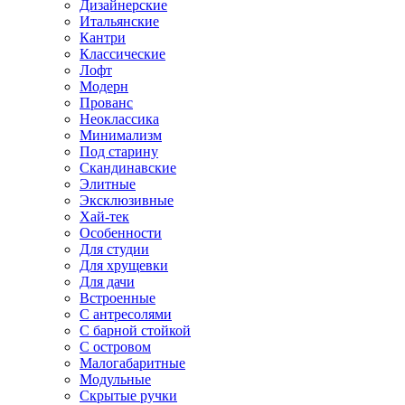
Дизайнерские
Итальянские
Кантри
Классические
Лофт
Модерн
Прованс
Неоклассика
Минимализм
Под старину
Скандинавские
Элитные
Эксклюзивные
Хай-тек
Особенности
Для студии
Для хрущевки
Для дачи
Встроенные
С антресолями
С барной стойкой
С островом
Малогабаритные
Модульные
Скрытые ручки