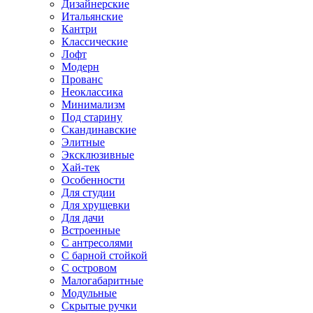
Дизайнерские
Итальянские
Кантри
Классические
Лофт
Модерн
Прованс
Неоклассика
Минимализм
Под старину
Скандинавские
Элитные
Эксклюзивные
Хай-тек
Особенности
Для студии
Для хрущевки
Для дачи
Встроенные
С антресолями
С барной стойкой
С островом
Малогабаритные
Модульные
Скрытые ручки