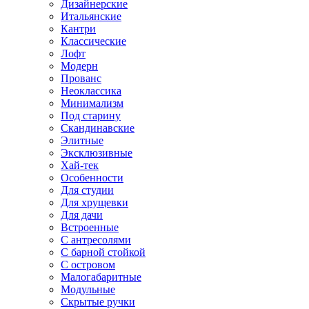
Дизайнерские
Итальянские
Кантри
Классические
Лофт
Модерн
Прованс
Неоклассика
Минимализм
Под старину
Скандинавские
Элитные
Эксклюзивные
Хай-тек
Особенности
Для студии
Для хрущевки
Для дачи
Встроенные
С антресолями
С барной стойкой
С островом
Малогабаритные
Модульные
Скрытые ручки