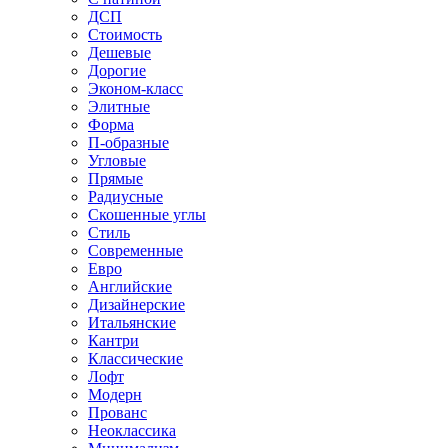
ДСП
Стоимость
Дешевые
Дорогие
Эконом-класс
Элитные
Форма
П-образные
Угловые
Прямые
Радиусные
Скошенные углы
Стиль
Современные
Евро
Английские
Дизайнерские
Итальянские
Кантри
Классические
Лофт
Модерн
Прованс
Неоклассика