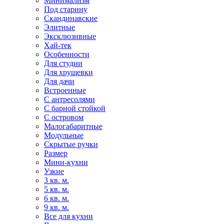
Минимализм
Под старину
Скандинавские
Элитные
Эксклюзивные
Хай-тек
Особенности
Для студии
Для хрущевки
Для дачи
Встроенные
С антресолями
С барной стойкой
С островом
Малогабаритные
Модульные
Скрытые ручки
Размер
Мини-кухни
Узкие
3 кв. м.
5 кв. м.
6 кв. м.
9 кв. м.
Все для кухни