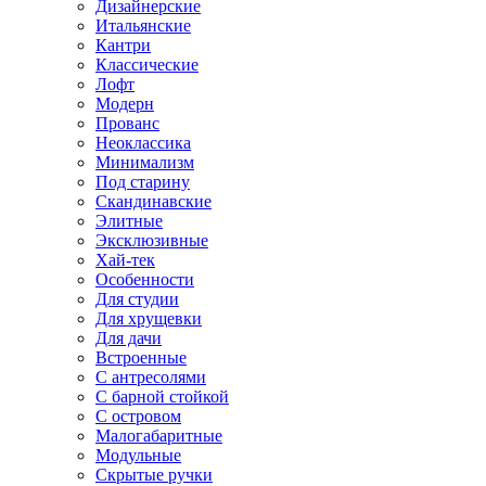
Дизайнерские
Итальянские
Кантри
Классические
Лофт
Модерн
Прованс
Неоклассика
Минимализм
Под старину
Скандинавские
Элитные
Эксклюзивные
Хай-тек
Особенности
Для студии
Для хрущевки
Для дачи
Встроенные
С антресолями
С барной стойкой
С островом
Малогабаритные
Модульные
Скрытые ручки