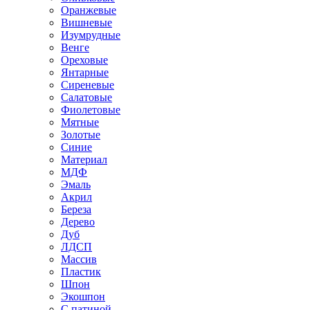
Оранжевые
Вишневые
Изумрудные
Венге
Ореховые
Янтарные
Сиреневые
Салатовые
Фиолетовые
Мятные
Золотые
Синие
Материал
МДФ
Эмаль
Акрил
Береза
Дерево
Дуб
ЛДСП
Массив
Пластик
Шпон
Экошпон
С патиной