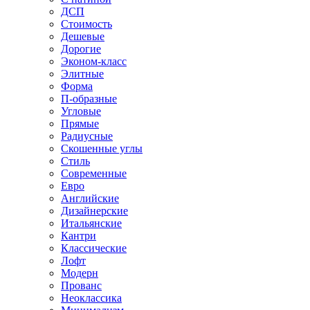
ДСП
Стоимость
Дешевые
Дорогие
Эконом-класс
Элитные
Форма
П-образные
Угловые
Прямые
Радиусные
Скошенные углы
Стиль
Современные
Евро
Английские
Дизайнерские
Итальянские
Кантри
Классические
Лофт
Модерн
Прованс
Неоклассика