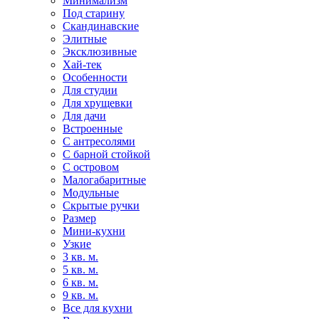
Минимализм
Под старину
Скандинавские
Элитные
Эксклюзивные
Хай-тек
Особенности
Для студии
Для хрущевки
Для дачи
Встроенные
С антресолями
С барной стойкой
С островом
Малогабаритные
Модульные
Скрытые ручки
Размер
Мини-кухни
Узкие
3 кв. м.
5 кв. м.
6 кв. м.
9 кв. м.
Все для кухни