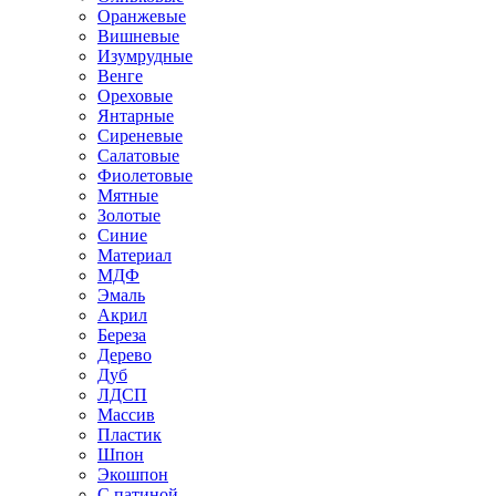
Оранжевые
Вишневые
Изумрудные
Венге
Ореховые
Янтарные
Сиреневые
Салатовые
Фиолетовые
Мятные
Золотые
Синие
Материал
МДФ
Эмаль
Акрил
Береза
Дерево
Дуб
ЛДСП
Массив
Пластик
Шпон
Экошпон
С патиной