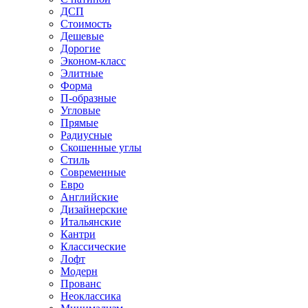
ДСП
Стоимость
Дешевые
Дорогие
Эконом-класс
Элитные
Форма
П-образные
Угловые
Прямые
Радиусные
Скошенные углы
Стиль
Современные
Евро
Английские
Дизайнерские
Итальянские
Кантри
Классические
Лофт
Модерн
Прованс
Неоклассика