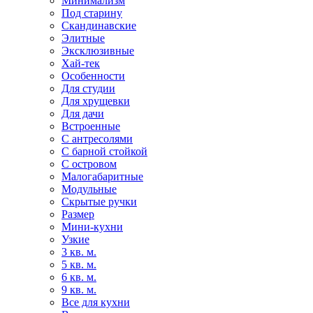
Минимализм
Под старину
Скандинавские
Элитные
Эксклюзивные
Хай-тек
Особенности
Для студии
Для хрущевки
Для дачи
Встроенные
С антресолями
С барной стойкой
С островом
Малогабаритные
Модульные
Скрытые ручки
Размер
Мини-кухни
Узкие
3 кв. м.
5 кв. м.
6 кв. м.
9 кв. м.
Все для кухни