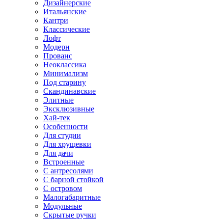
Дизайнерские
Итальянские
Кантри
Классические
Лофт
Модерн
Прованс
Неоклассика
Минимализм
Под старину
Скандинавские
Элитные
Эксклюзивные
Хай-тек
Особенности
Для студии
Для хрущевки
Для дачи
Встроенные
С антресолями
С барной стойкой
С островом
Малогабаритные
Модульные
Скрытые ручки