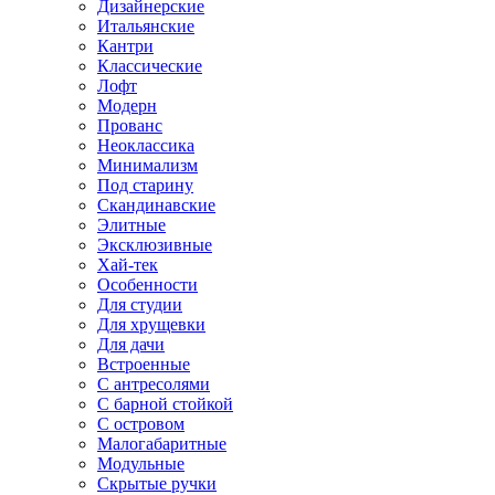
Дизайнерские
Итальянские
Кантри
Классические
Лофт
Модерн
Прованс
Неоклассика
Минимализм
Под старину
Скандинавские
Элитные
Эксклюзивные
Хай-тек
Особенности
Для студии
Для хрущевки
Для дачи
Встроенные
С антресолями
С барной стойкой
С островом
Малогабаритные
Модульные
Скрытые ручки