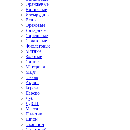
Оранжевые
Вишневые
Изумрудные
Венге
Ореховые
Янтарные
Сиреневые
Салатовые
Фиолетовые
Мятные
Золотые
Синие
Материал
МДФ
Эмаль
Акрил
Береза
Дерево
Дуб
ЛДСП
Массив
Пластик
Шпон
Экошпон
С патиной