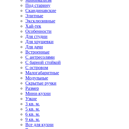
Минимализм
Под старину
Скандинавские
Элитные
Эксклюзивные
Хай-тек
Особенности
Для студии
Для хрущевки
Для дачи
Встроенные
С антресолями
С барной стойкой
С островом
Малогабаритные
Модульные
Скрытые ручки
Размер
Мини-кухни
Узкие
3 кв. м.
5 кв. м.
6 кв. м.
9 кв. м.
Все для кухни