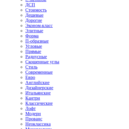
ДСП
Стоимость
Дешевые
Дорогие
Эконом-класс
Элитные
Форма
П-образные
Угловые
Прямые
Радиусные
Скошенные углы
Стиль
Современные
Евро
Английские
Дизайнерские
Итальянские
Кантри
Классические
Лофт
Модерн
Прованс
Неоклассика