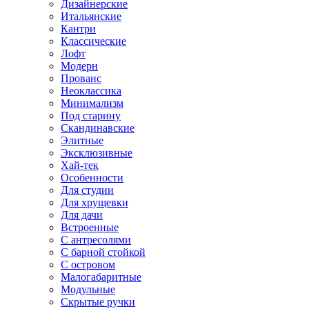
Дизайнерские
Итальянские
Кантри
Классические
Лофт
Модерн
Прованс
Неоклассика
Минимализм
Под старину
Скандинавские
Элитные
Эксклюзивные
Хай-тек
Особенности
Для студии
Для хрущевки
Для дачи
Встроенные
С антресолями
С барной стойкой
С островом
Малогабаритные
Модульные
Скрытые ручки