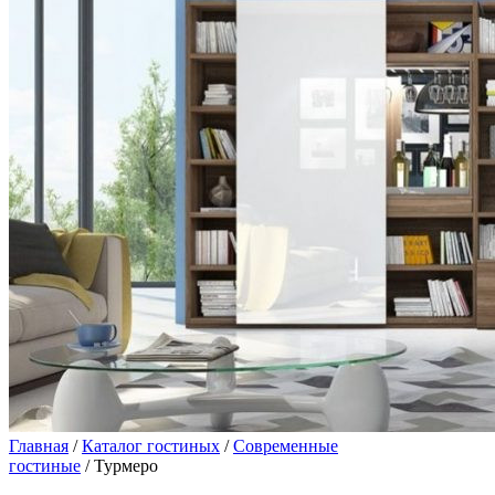
Главная
/
Каталог гостиных
/
Современные
гостиные
/ Турмеро