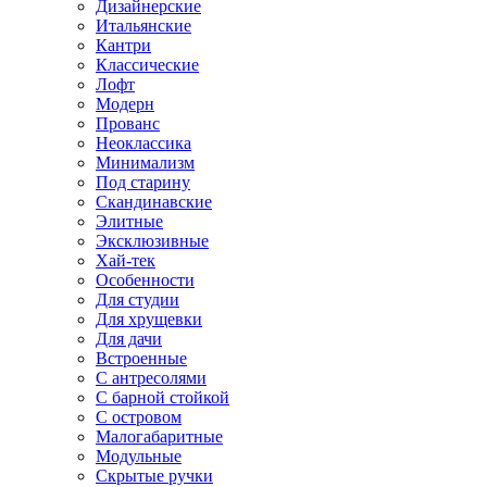
Дизайнерские
Итальянские
Кантри
Классические
Лофт
Модерн
Прованс
Неоклассика
Минимализм
Под старину
Скандинавские
Элитные
Эксклюзивные
Хай-тек
Особенности
Для студии
Для хрущевки
Для дачи
Встроенные
С антресолями
С барной стойкой
С островом
Малогабаритные
Модульные
Скрытые ручки