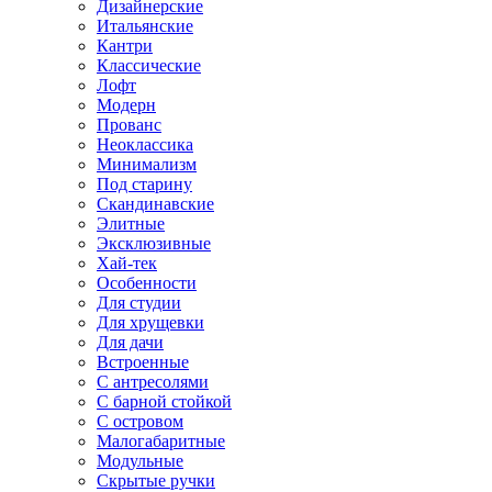
Дизайнерские
Итальянские
Кантри
Классические
Лофт
Модерн
Прованс
Неоклассика
Минимализм
Под старину
Скандинавские
Элитные
Эксклюзивные
Хай-тек
Особенности
Для студии
Для хрущевки
Для дачи
Встроенные
С антресолями
С барной стойкой
С островом
Малогабаритные
Модульные
Скрытые ручки