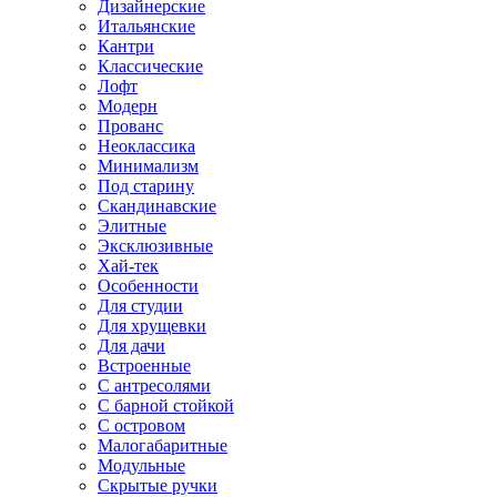
Дизайнерские
Итальянские
Кантри
Классические
Лофт
Модерн
Прованс
Неоклассика
Минимализм
Под старину
Скандинавские
Элитные
Эксклюзивные
Хай-тек
Особенности
Для студии
Для хрущевки
Для дачи
Встроенные
С антресолями
С барной стойкой
С островом
Малогабаритные
Модульные
Скрытые ручки