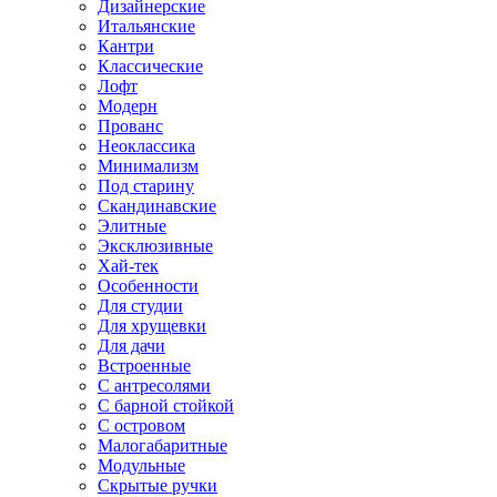
Дизайнерские
Итальянские
Кантри
Классические
Лофт
Модерн
Прованс
Неоклассика
Минимализм
Под старину
Скандинавские
Элитные
Эксклюзивные
Хай-тек
Особенности
Для студии
Для хрущевки
Для дачи
Встроенные
С антресолями
С барной стойкой
С островом
Малогабаритные
Модульные
Скрытые ручки