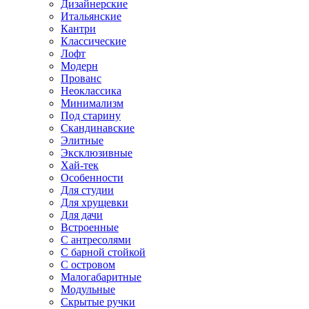
Дизайнерские
Итальянские
Кантри
Классические
Лофт
Модерн
Прованс
Неоклассика
Минимализм
Под старину
Скандинавские
Элитные
Эксклюзивные
Хай-тек
Особенности
Для студии
Для хрущевки
Для дачи
Встроенные
С антресолями
С барной стойкой
С островом
Малогабаритные
Модульные
Скрытые ручки