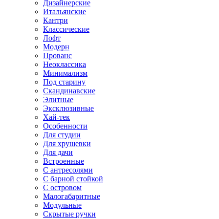
Дизайнерские
Итальянские
Кантри
Классические
Лофт
Модерн
Прованс
Неоклассика
Минимализм
Под старину
Скандинавские
Элитные
Эксклюзивные
Хай-тек
Особенности
Для студии
Для хрущевки
Для дачи
Встроенные
С антресолями
С барной стойкой
С островом
Малогабаритные
Модульные
Скрытые ручки