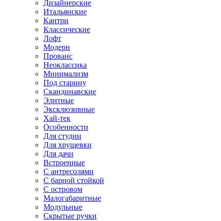
Дизайнерские
Итальянские
Кантри
Классические
Лофт
Модерн
Прованс
Неоклассика
Минимализм
Под старину
Скандинавские
Элитные
Эксклюзивные
Хай-тек
Особенности
Для студии
Для хрущевки
Для дачи
Встроенные
С антресолями
С барной стойкой
С островом
Малогабаритные
Модульные
Скрытые ручки