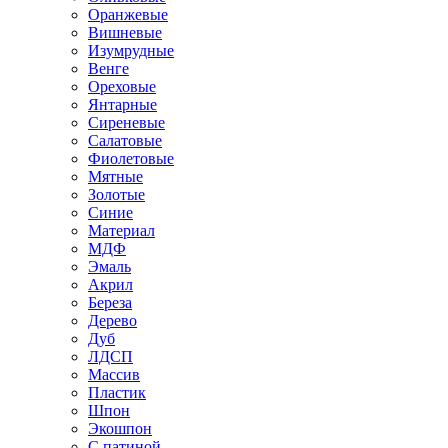
Оранжевые
Вишневые
Изумрудные
Венге
Ореховые
Янтарные
Сиреневые
Салатовые
Фиолетовые
Мятные
Золотые
Синие
Материал
МДФ
Эмаль
Акрил
Береза
Дерево
Дуб
ЛДСП
Массив
Пластик
Шпон
Экошпон
С патиной