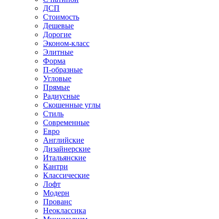
ДСП
Стоимость
Дешевые
Дорогие
Эконом-класс
Элитные
Форма
П-образные
Угловые
Прямые
Радиусные
Скошенные углы
Стиль
Современные
Евро
Английские
Дизайнерские
Итальянские
Кантри
Классические
Лофт
Модерн
Прованс
Неоклассика