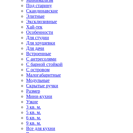
Минимализм
Под старину
Скандинавские
Элитные
Эксклюзивные
Хай-тек
Особенности
Для студии
Для хрущевки
Для дачи
Встроенные
С антресолями
С барной стойкой
С островом
Малогабаритные
Модульные
Скрытые ручки
Размер
Мини-кухни
Узкие
3 кв. м.
5 кв. м.
6 кв. м.
9 кв. м.
Все для кухни