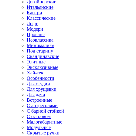
Дизайнерские
Итальянские
Кантри
Классические
Лофт
Модерн
Прованс
Неоклассика
Минимализм
Под старину
Скандинавские
Элитные
Эксклюзивные
Хай-тек
Особенности
Для студии
Для хрущевки
Для дачи
Встроенные
С антресолями
С барной стойкой
С островом
Малогабаритные
Модульные
Скрытые ручки