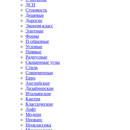
ДСП
Стоимость
Дешевые
Дорогие
Эконом-класс
Элитные
Форма
П-образные
Угловые
Прямые
Радиусные
Скошенные углы
Стиль
Современные
Евро
Английские
Дизайнерские
Итальянские
Кантри
Классические
Лофт
Модерн
Прованс
Неоклассика