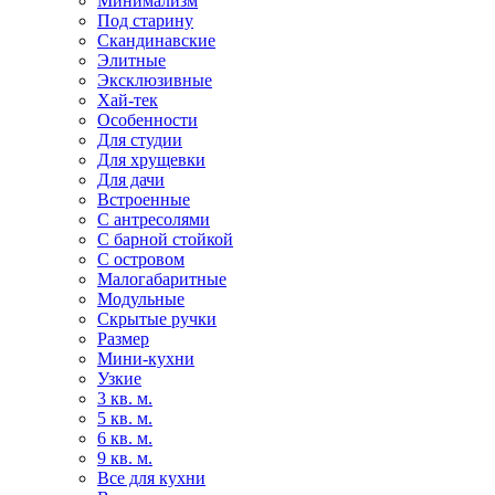
Минимализм
Под старину
Скандинавские
Элитные
Эксклюзивные
Хай-тек
Особенности
Для студии
Для хрущевки
Для дачи
Встроенные
С антресолями
С барной стойкой
С островом
Малогабаритные
Модульные
Скрытые ручки
Размер
Мини-кухни
Узкие
3 кв. м.
5 кв. м.
6 кв. м.
9 кв. м.
Все для кухни