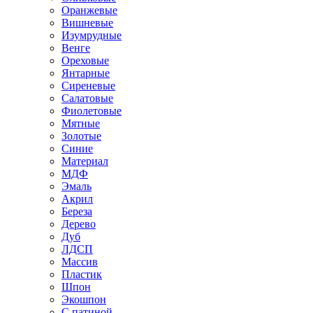
Оранжевые
Вишневые
Изумрудные
Венге
Ореховые
Янтарные
Сиреневые
Салатовые
Фиолетовые
Мятные
Золотые
Синие
Материал
МДФ
Эмаль
Акрил
Береза
Дерево
Дуб
ЛДСП
Массив
Пластик
Шпон
Экошпон
С патиной