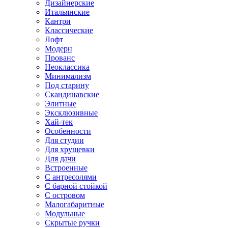
Дизайнерские
Итальянские
Кантри
Классические
Лофт
Модерн
Прованс
Неоклассика
Минимализм
Под старину
Скандинавские
Элитные
Эксклюзивные
Хай-тек
Особенности
Для студии
Для хрущевки
Для дачи
Встроенные
С антресолями
С барной стойкой
С островом
Малогабаритные
Модульные
Скрытые ручки