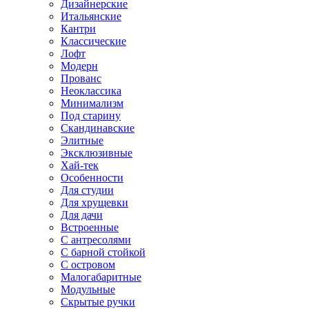
Дизайнерские
Итальянские
Кантри
Классические
Лофт
Модерн
Прованс
Неоклассика
Минимализм
Под старину
Скандинавские
Элитные
Эксклюзивные
Хай-тек
Особенности
Для студии
Для хрущевки
Для дачи
Встроенные
С антресолями
С барной стойкой
С островом
Малогабаритные
Модульные
Скрытые ручки