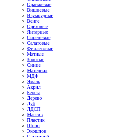
Оранжевые
Вишневые
Изумрудные
Венге
Ореховые
Янтарные
Сиреневые
Салатовые
Фиолетовые
Мятные
Золотые
Синие
Материал
МДФ
Эмаль
Акрил
Береза
Дерево
Дуб
ЛДСП
Массив
Пластик
Шпон
Экошпон
С патиной