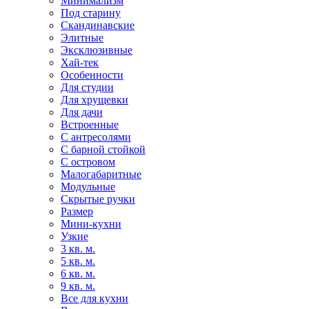
Минимализм
Под старину
Скандинавские
Элитные
Эксклюзивные
Хай-тек
Особенности
Для студии
Для хрущевки
Для дачи
Встроенные
С антресолями
С барной стойкой
С островом
Малогабаритные
Модульные
Скрытые ручки
Размер
Мини-кухни
Узкие
3 кв. м.
5 кв. м.
6 кв. м.
9 кв. м.
Все для кухни