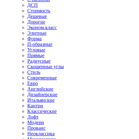
ДСП
Стоимость
Дешевые
Дорогие
Эконом-класс
Элитные
Форма
П-образные
Угловые
Прямые
Радиусные
Скошенные углы
Стиль
Современные
Евро
Английские
Дизайнерские
Итальянские
Кантри
Классические
Лофт
Модерн
Прованс
Неоклассика