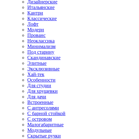
Дизайнерские
Итальянские
Кантри
Классические
Лофт
Модерн
Прованс
Неоклассика
Минимализм
Под старину
Скандинавские
Элитные
Эксклюзивные
Хай-тек
Особенности
Для студии
Для хрущевки
Для дачи
Встроенные
С антресолями
С барной стойкой
С островом
Малогабаритные
Модульные
Скрытые ручки