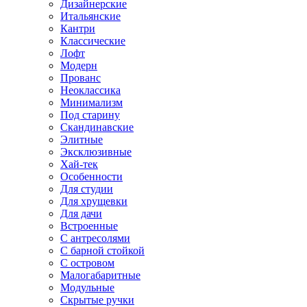
Дизайнерские
Итальянские
Кантри
Классические
Лофт
Модерн
Прованс
Неоклассика
Минимализм
Под старину
Скандинавские
Элитные
Эксклюзивные
Хай-тек
Особенности
Для студии
Для хрущевки
Для дачи
Встроенные
С антресолями
С барной стойкой
С островом
Малогабаритные
Модульные
Скрытые ручки