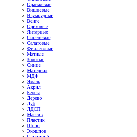
Оранжевые
Вишневые
Изумрудные
Венге
Ореховые
Янтарные
Сиреневые
Салатовые
Фиолетовые
Мятные
Золотые
Синие
Материал
МДФ
Эмаль
Акрил
Береза
Дерево
Дуб
ЛДСП
Массив
Пластик
Шпон
Экошпон
С патиной