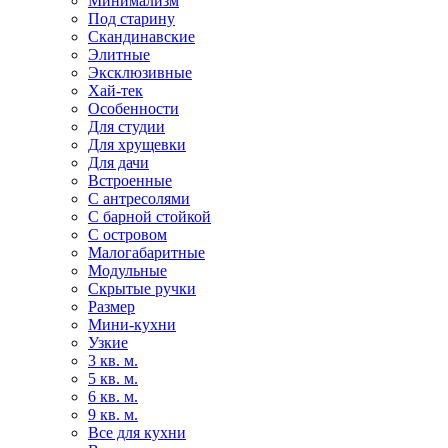
Минимализм
Под старину
Скандинавские
Элитные
Эксклюзивные
Хай-тек
Особенности
Для студии
Для хрущевки
Для дачи
Встроенные
С антресолями
С барной стойкой
С островом
Малогабаритные
Модульные
Скрытые ручки
Размер
Мини-кухни
Узкие
3 кв. м.
5 кв. м.
6 кв. м.
9 кв. м.
Все для кухни