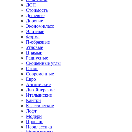
ДСП
Стоимость
Дешевые
Дорогие
Эконом-класс
Элитные
Форма
П-образные
Угловые
Прямые
Радиусные
Скошенные углы
Стиль
Современные
Евро
Английские
Дизайнерские
Итальянские
Кантри
Классические
Лофт
Модерн
Прованс
Неоклассика