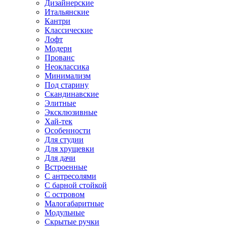
Дизайнерские
Итальянские
Кантри
Классические
Лофт
Модерн
Прованс
Неоклассика
Минимализм
Под старину
Скандинавские
Элитные
Эксклюзивные
Хай-тек
Особенности
Для студии
Для хрущевки
Для дачи
Встроенные
С антресолями
С барной стойкой
С островом
Малогабаритные
Модульные
Скрытые ручки