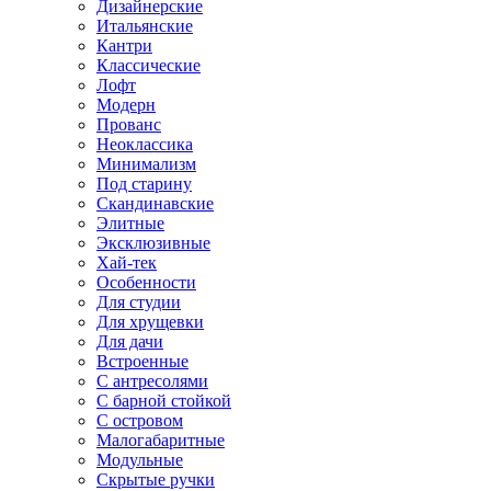
Дизайнерские
Итальянские
Кантри
Классические
Лофт
Модерн
Прованс
Неоклассика
Минимализм
Под старину
Скандинавские
Элитные
Эксклюзивные
Хай-тек
Особенности
Для студии
Для хрущевки
Для дачи
Встроенные
С антресолями
С барной стойкой
С островом
Малогабаритные
Модульные
Скрытые ручки