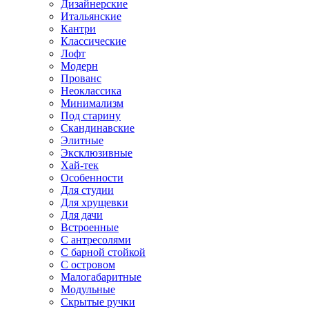
Дизайнерские
Итальянские
Кантри
Классические
Лофт
Модерн
Прованс
Неоклассика
Минимализм
Под старину
Скандинавские
Элитные
Эксклюзивные
Хай-тек
Особенности
Для студии
Для хрущевки
Для дачи
Встроенные
С антресолями
С барной стойкой
С островом
Малогабаритные
Модульные
Скрытые ручки