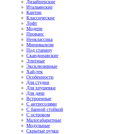
Дизайнерские
Итальянские
Кантри
Классические
Лофт
Модерн
Прованс
Неоклассика
Минимализм
Под старину
Скандинавские
Элитные
Эксклюзивные
Хай-тек
Особенности
Для студии
Для хрущевки
Для дачи
Встроенные
С антресолями
С барной стойкой
С островом
Малогабаритные
Модульные
Скрытые ручки