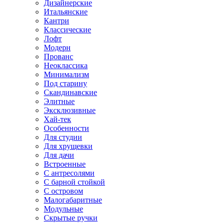
Дизайнерские
Итальянские
Кантри
Классические
Лофт
Модерн
Прованс
Неоклассика
Минимализм
Под старину
Скандинавские
Элитные
Эксклюзивные
Хай-тек
Особенности
Для студии
Для хрущевки
Для дачи
Встроенные
С антресолями
С барной стойкой
С островом
Малогабаритные
Модульные
Скрытые ручки