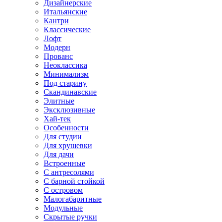
Дизайнерские
Итальянские
Кантри
Классические
Лофт
Модерн
Прованс
Неоклассика
Минимализм
Под старину
Скандинавские
Элитные
Эксклюзивные
Хай-тек
Особенности
Для студии
Для хрущевки
Для дачи
Встроенные
С антресолями
С барной стойкой
С островом
Малогабаритные
Модульные
Скрытые ручки