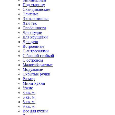
Минимализм
Под старину
Скандинавские
Элитные
Эксклюзивные
Хай-тек
Особенности
Для студии
Для хрущевки
Для дачи
Встроенные
С антресолями
С барной стойкой
С островом
Малогабаритные
Модульные
Скрытые ручки
Размер
Мини-кухни
Узкие
3 кв. м.
5 кв. м.
6 кв. м.
9 кв. м.
Все для кухни