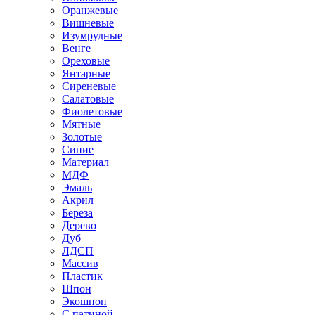
Оранжевые
Вишневые
Изумрудные
Венге
Ореховые
Янтарные
Сиреневые
Салатовые
Фиолетовые
Мятные
Золотые
Синие
Материал
МДФ
Эмаль
Акрил
Береза
Дерево
Дуб
ЛДСП
Массив
Пластик
Шпон
Экошпон
С патиной