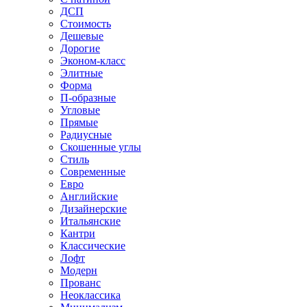
ДСП
Стоимость
Дешевые
Дорогие
Эконом-класс
Элитные
Форма
П-образные
Угловые
Прямые
Радиусные
Скошенные углы
Стиль
Современные
Евро
Английские
Дизайнерские
Итальянские
Кантри
Классические
Лофт
Модерн
Прованс
Неоклассика