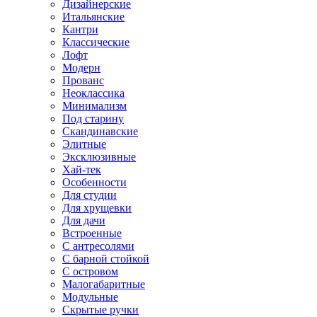
Дизайнерские
Итальянские
Кантри
Классические
Лофт
Модерн
Прованс
Неоклассика
Минимализм
Под старину
Скандинавские
Элитные
Эксклюзивные
Хай-тек
Особенности
Для студии
Для хрущевки
Для дачи
Встроенные
С антресолями
С барной стойкой
С островом
Малогабаритные
Модульные
Скрытые ручки