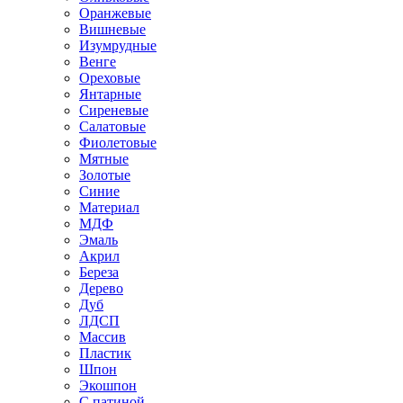
Оранжевые
Вишневые
Изумрудные
Венге
Ореховые
Янтарные
Сиреневые
Салатовые
Фиолетовые
Мятные
Золотые
Синие
Материал
МДФ
Эмаль
Акрил
Береза
Дерево
Дуб
ЛДСП
Массив
Пластик
Шпон
Экошпон
С патиной