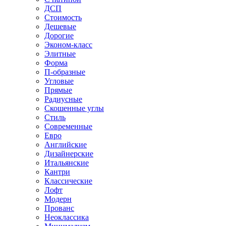
ДСП
Стоимость
Дешевые
Дорогие
Эконом-класс
Элитные
Форма
П-образные
Угловые
Прямые
Радиусные
Скошенные углы
Стиль
Современные
Евро
Английские
Дизайнерские
Итальянские
Кантри
Классические
Лофт
Модерн
Прованс
Неоклассика