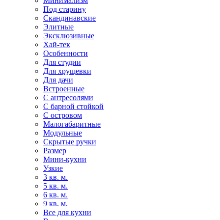
Минимализм
Под старину
Скандинавские
Элитные
Эксклюзивные
Хай-тек
Особенности
Для студии
Для хрущевки
Для дачи
Встроенные
С антресолями
С барной стойкой
С островом
Малогабаритные
Модульные
Скрытые ручки
Размер
Мини-кухни
Узкие
3 кв. м.
5 кв. м.
6 кв. м.
9 кв. м.
Все для кухни