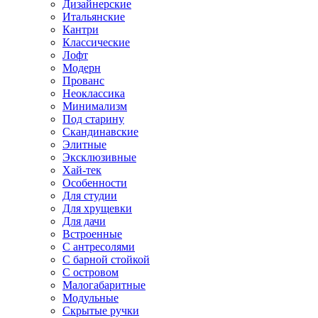
Дизайнерские
Итальянские
Кантри
Классические
Лофт
Модерн
Прованс
Неоклассика
Минимализм
Под старину
Скандинавские
Элитные
Эксклюзивные
Хай-тек
Особенности
Для студии
Для хрущевки
Для дачи
Встроенные
С антресолями
С барной стойкой
С островом
Малогабаритные
Модульные
Скрытые ручки