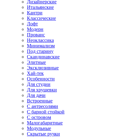
Дизайнерские
Итальянские
Кантри
Классические
Лофт
Модерн
Прованс
Неоклассика
Минимализм
Под старину
Скандинавские
Элитные
Эксклюзивные
Хай-тек
Особенности
Для студии
Для хрущевки
Для дачи
Встроенные
С антресолями
С барной стойкой
С островом
Малогабаритные
Модульные
Скрытые ручки