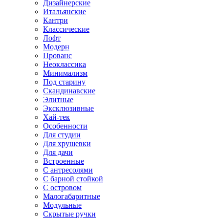
Дизайнерские
Итальянские
Кантри
Классические
Лофт
Модерн
Прованс
Неоклассика
Минимализм
Под старину
Скандинавские
Элитные
Эксклюзивные
Хай-тек
Особенности
Для студии
Для хрущевки
Для дачи
Встроенные
С антресолями
С барной стойкой
С островом
Малогабаритные
Модульные
Скрытые ручки