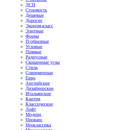
ДСП
Стоимость
Дешевые
Дорогие
Эконом-класс
Элитные
Форма
П-образные
Угловые
Прямые
Радиусные
Скошенные углы
Стиль
Современные
Евро
Английские
Дизайнерские
Итальянские
Кантри
Классические
Лофт
Модерн
Прованс
Неоклассика