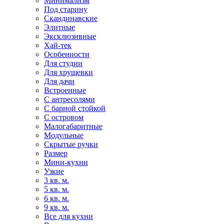
Минимализм
Под старину
Скандинавские
Элитные
Эксклюзивные
Хай-тек
Особенности
Для студии
Для хрущевки
Для дачи
Встроенные
С антресолями
С барной стойкой
С островом
Малогабаритные
Модульные
Скрытые ручки
Размер
Мини-кухни
Узкие
3 кв. м.
5 кв. м.
6 кв. м.
9 кв. м.
Все для кухни