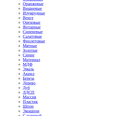
Оранжевые
Вишневые
Изумрудные
Венге
Ореховые
Янтарные
Сиреневые
Салатовые
Фиолетовые
Мятные
Золотые
Синие
Материал
МДФ
Эмаль
Акрил
Береза
Дерево
Дуб
ЛДСП
Массив
Пластик
Шпон
Экошпон
С патиной