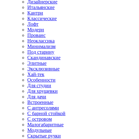
Дизайнерские
Итальянские
Кантри
Классические
Лофт
Модерн
Прованс
Неоклассика
Минимализм
Под старину
Скандинавские
Элитные
Эксклюзивные
Хай-тек
Особенности
Для студии
Для хрущевки
Для дачи
Встроенные
С антресолями
С барной стойкой
С островом
Малогабаритные
Модульные
Скрытые ручки