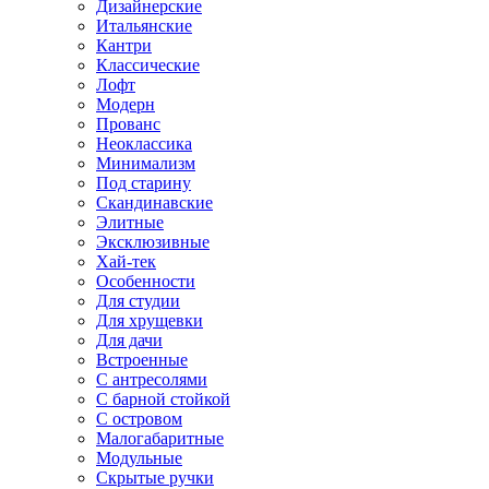
Дизайнерские
Итальянские
Кантри
Классические
Лофт
Модерн
Прованс
Неоклассика
Минимализм
Под старину
Скандинавские
Элитные
Эксклюзивные
Хай-тек
Особенности
Для студии
Для хрущевки
Для дачи
Встроенные
С антресолями
С барной стойкой
С островом
Малогабаритные
Модульные
Скрытые ручки