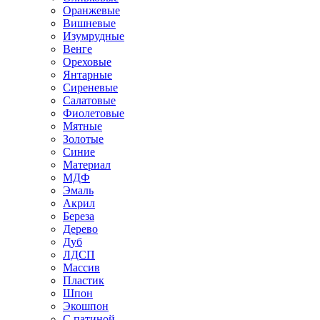
Оранжевые
Вишневые
Изумрудные
Венге
Ореховые
Янтарные
Сиреневые
Салатовые
Фиолетовые
Мятные
Золотые
Синие
Материал
МДФ
Эмаль
Акрил
Береза
Дерево
Дуб
ЛДСП
Массив
Пластик
Шпон
Экошпон
С патиной