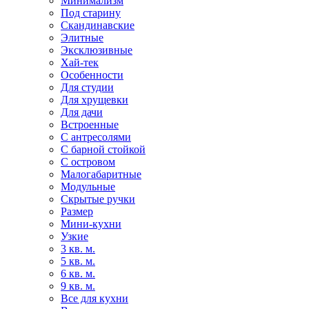
Минимализм
Под старину
Скандинавские
Элитные
Эксклюзивные
Хай-тек
Особенности
Для студии
Для хрущевки
Для дачи
Встроенные
С антресолями
С барной стойкой
С островом
Малогабаритные
Модульные
Скрытые ручки
Размер
Мини-кухни
Узкие
3 кв. м.
5 кв. м.
6 кв. м.
9 кв. м.
Все для кухни