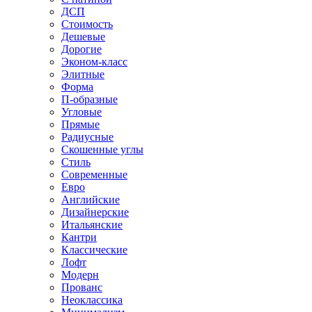
ДСП
Стоимость
Дешевые
Дорогие
Эконом-класс
Элитные
Форма
П-образные
Угловые
Прямые
Радиусные
Скошенные углы
Стиль
Современные
Евро
Английские
Дизайнерские
Итальянские
Кантри
Классические
Лофт
Модерн
Прованс
Неоклассика