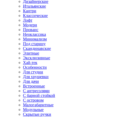
Дизайнерские
Итальянские
Кантри
Классические
Лофт
Модерн
Прованс
Неоклассика
Минимализм
Под старину
Скандинавские
Элитные
Эксклюзивные
Хай-тек
Особенности
Для студии
Для хрущевки
Для дачи
Встроенные
С антресолями
С барной стойкой
С островом
Малогабаритные
Модульные
Скрытые ручки