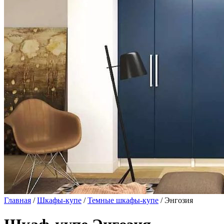
Главная
/
Шкафы-купе
/
Темные шкафы-купе
/ Энгозия