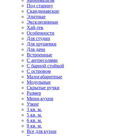
Минимализм
Под старину
Скандинавские
Элитные
Эксклюзивные
Хай-тек
Особенности
Для студии
Для хрущевки
Для дачи
Встроенные
С антресолями
С барной стойкой
С островом
Малогабаритные
Модульные
Скрытые ручки
Размер
Мини-кухни
Узкие
3 кв. м.
5 кв. м.
6 кв. м.
9 кв. м.
Все для кухни