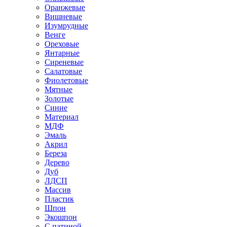
Оранжевые
Вишневые
Изумрудные
Венге
Ореховые
Янтарные
Сиреневые
Салатовые
Фиолетовые
Мятные
Золотые
Синие
Материал
МДФ
Эмаль
Акрил
Береза
Дерево
Дуб
ЛДСП
Массив
Пластик
Шпон
Экошпон
С патиной