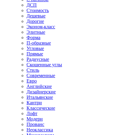
ДСП
Стоимость
Дешевые
Дорогие
Эконом-класс
Элитные
Форма
П-образные
Угловые
Прямые
Радиусные
Скошенные углы
Стиль
Современные
Евро
Английские
Дизайнерские
Итальянские
Кантри
Классические
Лофт
Модерн
Прованс
Неоклассика