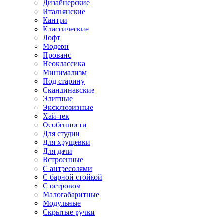
Дизайнерские
Итальянские
Кантри
Классические
Лофт
Модерн
Прованс
Неоклассика
Минимализм
Под старину
Скандинавские
Элитные
Эксклюзивные
Хай-тек
Особенности
Для студии
Для хрущевки
Для дачи
Встроенные
С антресолями
С барной стойкой
С островом
Малогабаритные
Модульные
Скрытые ручки