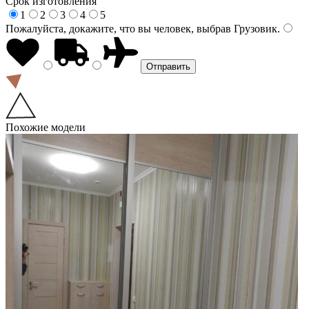
Срок изготовления
1
2
3
4
5
Пожалуйста, докажите, что вы человек, выбрав
Грузовик
.
Похожие модели